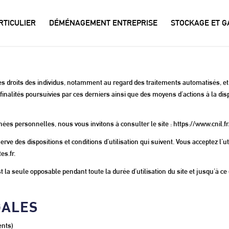
TICULIER
DÉMÉNAGEMENT ENTREPRISE
STOCKAGE ET 
roits des individus, notamment au regard des traitements automatisés, et d
inalités poursuivies par ces derniers ainsi que des moyens d’actions à la disp
es personnelles, nous vous invitons à consulter le site : https://www.cnil.fr
rve des dispositions et conditions d’utilisation qui suivent. Vous acceptez l’ut
es.fr.
st la seule opposable pendant toute la durée d’utilisation du site et jusqu’à c
GALES
nts)