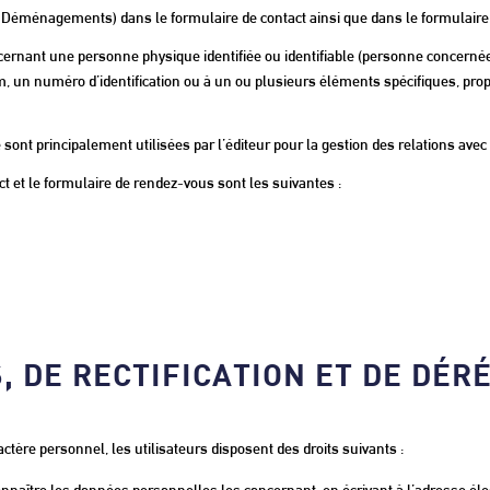
 Déménagements) dans le formulaire de contact ainsi que dans le formulaire
rnant une personne physique identifiée ou identifiable (personne concernée) e
un numéro d’identification ou à un ou plusieurs éléments spécifiques, propr
 sont principalement utilisées par l’éditeur pour la gestion des relations av
t et le formulaire de rendez-vous sont les suivantes :
ÈS, DE RECTIFICATION ET DE D
tère personnel, les utilisateurs disposent des droits suivants :
r connaître les données personnelles les concernant, en écrivant à l’adresse é