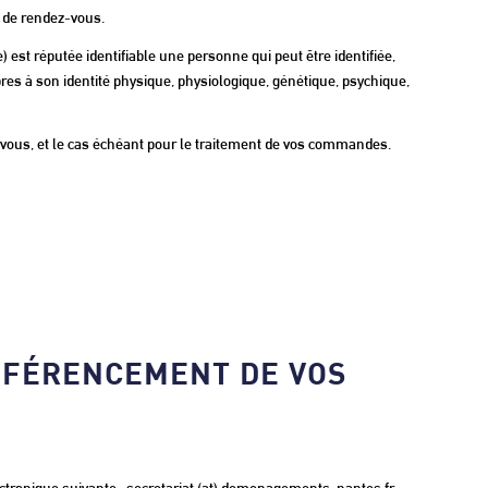
 de rendez-vous.
st réputée identifiable une personne qui peut être identifiée,
es à son identité physique, physiologique, génétique, psychique,
ec vous, et le cas échéant pour le traitement de vos commandes.
ÉRÉFÉRENCEMENT DE VOS
lectronique suivante : secretariat (at) demenagements-nantes.fr.