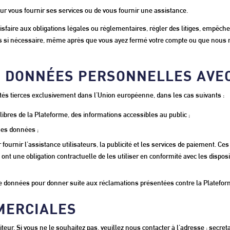
r vous fournir ses services ou de vous fournir une assistance.
aire aux obligations légales ou réglementaires, régler des litiges, empêcher
 si nécessaire, même après que vous ayez fermé votre compte ou que nous n’
S DONNÉES PERSONNELLES AVEC
és tierces exclusivement dans l’Union européenne, dans les cas suivants :
ibres de la Plateforme, des informations accessibles au public ;
 ses données ;
fournir l’assistance utilisateurs, la publicité et les services de paiement. C
et ont une obligation contractuelle de les utiliser en conformité avec les disp
n de données pour donner suite aux réclamations présentées contre la Platefor
MERCIALES
teur. Si vous ne le souhaitez pas, veuillez nous contacter à l’adresse : secre