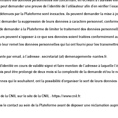
eut demander une preuve de l’identité de l’utilisateur afin d’en vérifier l’exac
el détenues par la Plateforme sont inexactes, ils peuvent demander la mise à j
nt demander la suppression de leurs données à caractère personnel, conform
uvent de demander à la Plateforme de limiter le traitement des données perso
ateurs peuvent s’opposer à ce que ses données soient traitées conformément 
orme leur remet les données personnelles qui lui ont fourni pour les transmett
ante par email, à l’adresse : secretariat (at) demenagements-nantes.fr.
’identité en cours de validité signé et faire mention de l’adresse à laquelle 
ois peut être prolongé de deux mois si la complexité de la demande et/ou le
nnes qui le souhaitent, ont la possibilité d’organiser le sort de leurs données
 la CNIL sur le site de la CNIL : https://www.cnil.fr.
e contact au sein de la Plateforme avant de déposer une réclamation auprès