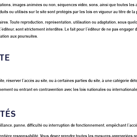
tions, images animées ou non, séquences vidéo, sons, ainsi que toutes les app
s ou utilisés sur le site sont protégés par les lois en vigueur au titre de la p
enaires. Toute reproduction, représentation, utilisation ou adaptation, sous que
 l’éditeur, sont strictement interdites. Le fait pour l’éditeur de ne pas engage
iation aux poursuites.
ITE
te, réserver l’accès au site, ou à certaines parties du site, à une catégorie dé
ement ou entrant en contravention avec les lois nationales ou internationales,
ITÉS
illance, panne, difficulté ou interruption de fonctionnement, empêchant l’accè
e entière responsabilité. Vous devez prendre toutes les mesures appropriées